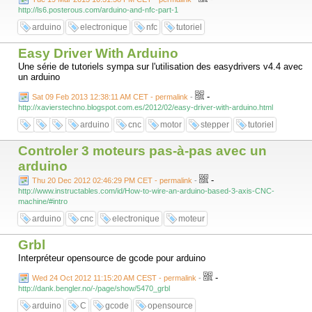
http://ls6.posterous.com/arduino-and-nfc-part-1
arduino
electronique
nfc
tutoriel
Easy Driver With Arduino
Une série de tutoriels sympa sur l'utilisation des easydrivers v4.4 avec
un arduino
-
Sat 09 Feb 2013 12:38:11 AM CET - permalink
-
http://xavierstechno.blogspot.com.es/2012/02/easy-driver-with-arduino.html
arduino
cnc
motor
stepper
tutoriel
Controler 3 moteurs pas-à-pas avec un
arduino
-
Thu 20 Dec 2012 02:46:29 PM CET - permalink
-
http://www.instructables.com/id/How-to-wire-an-arduino-based-3-axis-CNC-
machine/#intro
arduino
cnc
electronique
moteur
Grbl
Interpréteur opensource de gcode pour arduino
-
Wed 24 Oct 2012 11:15:20 AM CEST - permalink
-
http://dank.bengler.no/-/page/show/5470_grbl
arduino
C
gcode
opensource