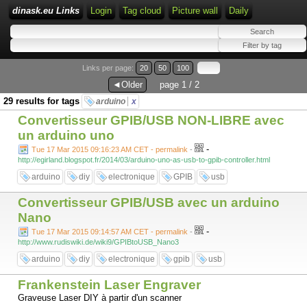
dinask.eu Links
Login
Tag cloud
Picture wall
Daily
Links per page:
20
50
100
◄Older
page 1 / 2
29 results for tags
arduino
x
Convertisseur GPIB/USB NON-LIBRE avec
un arduino uno
-
Tue 17 Mar 2015 09:16:23 AM CET - permalink
-
http://egirland.blogspot.fr/2014/03/arduino-uno-as-usb-to-gpib-controller.html
arduino
diy
electronique
GPIB
usb
Convertisseur GPIB/USB avec un arduino
Nano
-
Tue 17 Mar 2015 09:14:57 AM CET - permalink
-
http://www.rudiswiki.de/wiki9/GPIBtoUSB_Nano3
arduino
diy
electronique
gpib
usb
Frankenstein Laser Engraver
Graveuse Laser DIY à partir d'un scanner