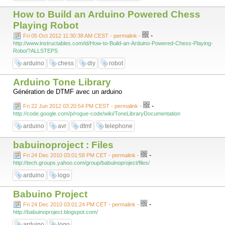
How to Build an Arduino Powered Chess
Playing Robot
-
Fri 05 Oct 2012 11:30:38 AM CEST - permalink
-
http://www.instructables.com/id/How-to-Build-an-Arduino-Powered-Chess-Playing-
Robo/?ALLSTEPS
arduino
chess
diy
robot
Arduino Tone Library
Génération de DTMF avec un arduino
-
Fri 22 Jun 2012 03:20:54 PM CEST - permalink
-
http://code.google.com/p/rogue-code/wiki/ToneLibraryDocumentation
arduino
avr
dtmf
telephone
babuinoproject : Files
-
Fri 24 Dec 2010 03:01:58 PM CET - permalink
-
http://tech.groups.yahoo.com/group/babuinoproject/files/
arduino
logo
Babuino Project
-
Fri 24 Dec 2010 03:01:24 PM CET - permalink
-
http://babuinoproject.blogspot.com/
arduino
logo