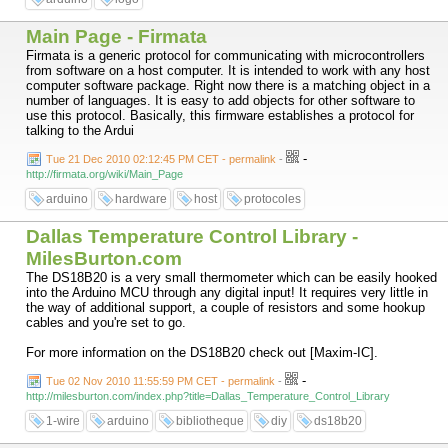
Main Page - Firmata
Firmata is a generic protocol for communicating with microcontrollers
from software on a host computer. It is intended to work with any host
computer software package. Right now there is a matching object in a
number of languages. It is easy to add objects for other software to
use this protocol. Basically, this firmware establishes a protocol for
talking to the Ardui
-
Tue 21 Dec 2010 02:12:45 PM CET - permalink
-
http://firmata.org/wiki/Main_Page
arduino
hardware
host
protocoles
Dallas Temperature Control Library -
MilesBurton.com
The DS18B20 is a very small thermometer which can be easily hooked
into the Arduino MCU through any digital input! It requires very little in
the way of additional support, a couple of resistors and some hookup
cables and you're set to go.
For more information on the DS18B20 check out [Maxim-IC].
-
Tue 02 Nov 2010 11:55:59 PM CET - permalink
-
http://milesburton.com/index.php?title=Dallas_Temperature_Control_Library
1-wire
arduino
bibliotheque
diy
ds18b20