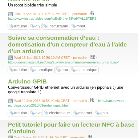
Un robot bipède très simple
-
Thu 19 Sep 2013 09:07:16 PM CEST - permalink
-
http://www.instructables.com/id/BoB-the-BiPed/?ALLSTEPS
arduino
diy
instructable
robot
Suivre sa consommation d’eau :
domotisation d’un compteur d’eau à l’aide
d’un arduino
-
Wed 18 Sep 2013 10:56:19 AM CEST - permalink
-
http://connectingstuff.net/blog/suivre-consommation-eau-avec-un-arduino/
arduino
domotique
eau
electronique
Arduino GPIB
Convertisseur GPIB ethernet avec un arduino (en japonais :) use
google translate ! )
-
Wed 12 Jun 2013 10:58:40 AM CEST - permalink
-
http://bananawani-
mc.blogspot.ro/2010/09/arduinogpib.html
arduino
avr
electronique
ethernet
gpib
Petit tutoriel pour faire un lecteur NFC à base
d'arduino
-
Tue 19 Mar 2013 10:31:58 PM CET - permalink
-