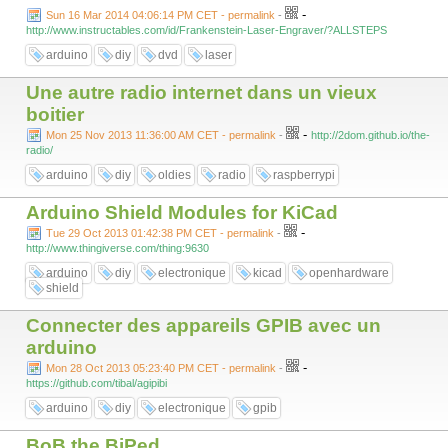
-
Sun 16 Mar 2014 04:06:14 PM CET - permalink
-
http://www.instructables.com/id/Frankenstein-Laser-Engraver/?ALLSTEPS
arduino
diy
dvd
laser
Une autre radio internet dans un vieux
boitier
-
Mon 25 Nov 2013 11:36:00 AM CET - permalink
-
http://2dom.github.io/the-
radio/
arduino
diy
oldies
radio
raspberrypi
Arduino Shield Modules for KiCad
-
Tue 29 Oct 2013 01:42:38 PM CET - permalink
-
http://www.thingiverse.com/thing:9630
arduino
diy
electronique
kicad
openhardware
shield
Connecter des appareils GPIB avec un
arduino
-
Mon 28 Oct 2013 05:23:40 PM CET - permalink
-
https://github.com/tibal/agipibi
arduino
diy
electronique
gpib
BoB the BiPed