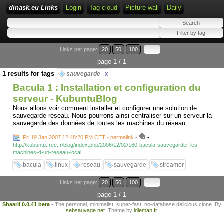
dinask.eu Links
Login
Tag cloud
Picture wall
Daily
Links per page:
20
50
100
page 1 / 1
1 results for tags
sauvegarde
x
Bacula 1 : Installation et configuration du
serveur - KubuntuBlog
Nous allons voir comment installer et configurer une solution de
sauvegarde réseau. Nous pourrons ainsi centraliser sur un serveur la
sauvegarde des données de toutes les machines du réseau.
-
Fri 19 Jan 2007 12:48:20 PM CET - permalink
-
http://kubuntu.free.fr/blog/index.php/2006/12/02/160-bacula-sauvegarder-les-
machines-d-un-reseau-local
bacula
linux
reseau
sauvegarde
streamer
Links per page:
20
50
100
page 1 / 1
Shaarli 0.0.41 beta
- The personal, minimalist, super-fast, no-database delicious clone. By
sebsauvage.net
. Theme by
idleman.fr
.