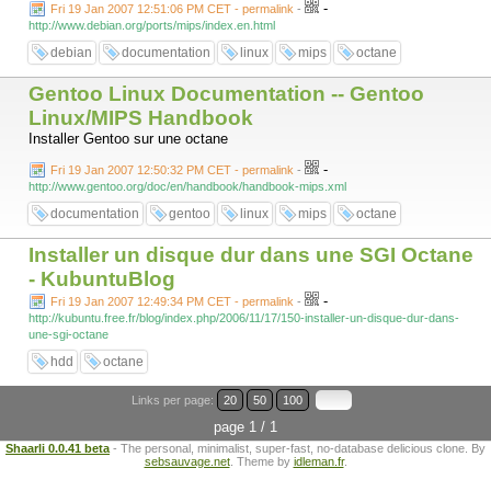
-
Fri 19 Jan 2007 12:51:06 PM CET - permalink
-
http://www.debian.org/ports/mips/index.en.html
debian
documentation
linux
mips
octane
Gentoo Linux Documentation -- Gentoo
Linux/MIPS Handbook
Installer Gentoo sur une octane
-
Fri 19 Jan 2007 12:50:32 PM CET - permalink
-
http://www.gentoo.org/doc/en/handbook/handbook-mips.xml
documentation
gentoo
linux
mips
octane
Installer un disque dur dans une SGI Octane
- KubuntuBlog
-
Fri 19 Jan 2007 12:49:34 PM CET - permalink
-
http://kubuntu.free.fr/blog/index.php/2006/11/17/150-installer-un-disque-dur-dans-
une-sgi-octane
hdd
octane
Links per page:
20
50
100
page 1 / 1
Shaarli 0.0.41 beta
- The personal, minimalist, super-fast, no-database delicious clone. By
sebsauvage.net
. Theme by
idleman.fr
.