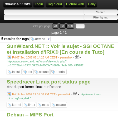
dinask.eu Links
Login
Tag cloud
Picture wall
Daily
Links per page:
20
50
100
page 1 / 1
5 results for tags
octane
x
SunWizard.NET :: Voir le sujet - SGI OCTANE
et installation d'IRIX© [En cours de Tuto]
-
Fri 07 Sep 2007 02:14:23 AM CEST - permalink
-
http://www.sunwizard.net/forum/viewtopic.php?
p=15282&sid=272fc3920b9f6003e7b564bb9a9c401c#15282
install
irix
octane
tutorial
Speedracer Linux port status page
état du port kernel linux sur l'octane
-
Fri 19 Jan 2007 12:51:38 PM CET - permalink
-
http://www.linux-
mips.org/~skylark/
kernel
linux
mips
octane
Debian -- MIPS Port