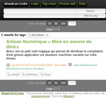
dinask.eu Links
Login
Tag cloud
Picture wall
Daily
Links per page:
20
50
100
page 1 / 1
1 results for tags
distribuer
x
Artisan Numérique » Mise en oeuvre de
distcc
distcc est un petit outil magique qui permet de distribuer la compilation
d'une grosse application sur plusieurs machines vacante sur votre
réseau.
-
Tue 02 Oct 2007 01:37:29 AM CEST - permalink
-
http://artisan.karma-
lab.net/mise-en-oeuvre-de-distcc
compil
distribuer
linux
Links per page:
20
50
100
page 1 / 1
Shaarli 0.0.41 beta
- The personal, minimalist, super-fast, no-database delicious clone. By
sebsauvage.net
. Theme by
idleman.fr
.