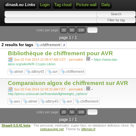
dinask.eu Links
Login
Tag cloud
Picture wall
Daily
Links per page:
20
50
100
page 1 / 1
2 results for tags
chiffrement
x
Bibliothèque de chiffrement pour AVR
-
Sun 02 Feb 2014 12:49:47 AM CET - permalink
-
https://www.das-
labor.org/wiki/AVR-Crypto-Lib/en
atmel
attiny45
avr
chiffrement
Comparaison algos de chiffrement sur AVR
-
Sun 02 Feb 2014 12:34:31 AM CET - permalink
-
http://perso.uclouvain.be/fstandae/lightweight_ciphers/
aes
atmel
attiny45
avr
chiffrement
Links per page:
20
50
100
page 1 / 1
Shaarli 0.0.41 beta
- The personal, minimalist, super-fast, no-database delicious clone. By
sebsauvage.net
. Theme by
idleman.fr
.