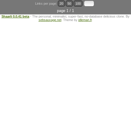
Links per page:
20
50
100
page 1 / 1
Shaarli 0.0.41 beta
- The personal, minimalist, super-fast, no-database delicious clone. By
sebsauvage.net
. Theme by
idleman.fr
.