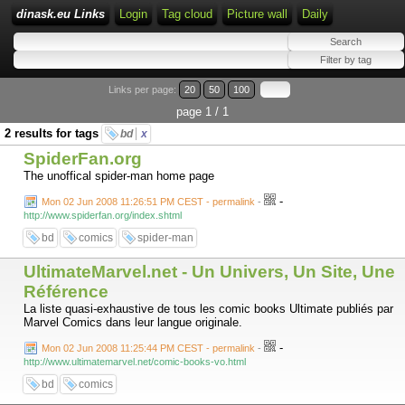
dinask.eu Links
Login
Tag cloud
Picture wall
Daily
Links per page:
20
50
100
page 1 / 1
2 results for tags
bd
x
SpiderFan.org
The unoffical spider-man home page
-
Mon 02 Jun 2008 11:26:51 PM CEST - permalink
-
http://www.spiderfan.org/index.shtml
bd
comics
spider-man
UltimateMarvel.net - Un Univers, Un Site, Une
Référence
La liste quasi-exhaustive de tous les comic books Ultimate publiés par
Marvel Comics dans leur langue originale.
-
Mon 02 Jun 2008 11:25:44 PM CEST - permalink
-
http://www.ultimatemarvel.net/comic-books-vo.html
bd
comics