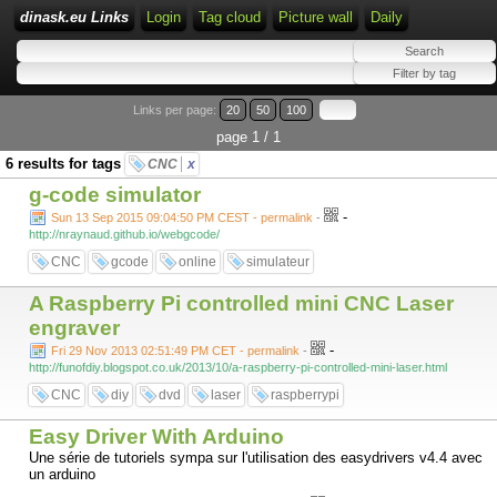
dinask.eu Links
Login
Tag cloud
Picture wall
Daily
Links per page:
20
50
100
page 1 / 1
6 results for tags
CNC
x
g-code simulator
-
Sun 13 Sep 2015 09:04:50 PM CEST - permalink
-
http://nraynaud.github.io/webgcode/
CNC
gcode
online
simulateur
A Raspberry Pi controlled mini CNC Laser
engraver
-
Fri 29 Nov 2013 02:51:49 PM CET - permalink
-
http://funofdiy.blogspot.co.uk/2013/10/a-raspberry-pi-controlled-mini-laser.html
CNC
diy
dvd
laser
raspberrypi
Easy Driver With Arduino
Une série de tutoriels sympa sur l'utilisation des easydrivers v4.4 avec
un arduino