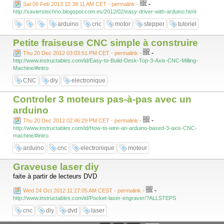
-
Sat 09 Feb 2013 12:38:11 AM CET - permalink
-
http://xavierstechno.blogspot.com.es/2012/02/easy-driver-with-arduino.html
arduino
cnc
motor
stepper
tutoriel
Petite fraiseuse CNC simple à construire
-
Thu 20 Dec 2012 03:03:51 PM CET - permalink
-
http://www.instructables.com/id/Easy-to-Build-Desk-Top-3-Axis-CNC-Milling-
Machine/#intro
CNC
diy
electronique
Controler 3 moteurs pas-à-pas avec un
arduino
-
Thu 20 Dec 2012 02:46:29 PM CET - permalink
-
http://www.instructables.com/id/How-to-wire-an-arduino-based-3-axis-CNC-
machine/#intro
arduino
cnc
electronique
moteur
Graveuse laser diy
faite à partir de lecteurs DVD
-
Wed 24 Oct 2012 11:27:05 AM CEST - permalink
-
http://www.instructables.com/id/Pocket-laser-engraver/?ALLSTEPS
cnc
diy
dvd
laser