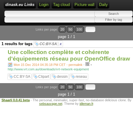
dinask.eu Links
Login
Tag cloud
Picture wall
Daily
Links per page:
20
50
100
page 1 / 1
1 results for tags
CC:BY-SA
x
Une collection complète et cohérente
d'équipements réseau pour OpenOffice draw
-
Mon 15 Dec 2014 04:35:18 PM CET - permalink
-
http://www.vrt.com.au/downloads/vrt-network-equipment
CC:BY-SA
Clipart
dessin
reseau
Links per page:
20
50
100
page 1 / 1
Shaarli 0.0.41 beta
- The personal, minimalist, super-fast, no-database delicious clone. By
sebsauvage.net
. Theme by
idleman.fr
.