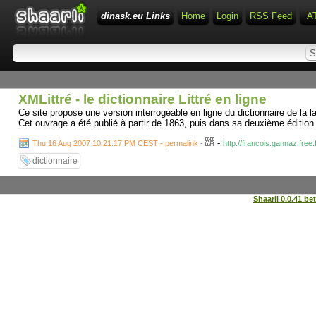
dinask.eu Links
Home
Login
RSS Feed
A
XMLittré - le dictionnaire Littré en ligne
Ce site propose une version interrogeable en ligne du dictionnaire de la l
Cet ouvrage a été publié à partir de 1863, puis dans sa deuxième éditio
-
Thu 16 Aug 2007 10:21:17 PM CEST - permalink
-
http://francois.gannaz.free.f
dictionnaire
Shaarli 0.0.41 be