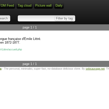
TOM Feed
Tag cloud
Picture wall
Daily
page 1 / 1
angue française d'Émile Littré.
n en 1872-1877.
r/Littre/accueil.php
page 1 / 1
ta
- The personal, minimalist, super-fast, no-database delicious clone. By
sebsauvage.net
. T