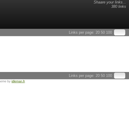
Shaare your links...
380 links
Links per page:
20
50
100
Links per page:
20
50
100
heme by
idleman.fr
.